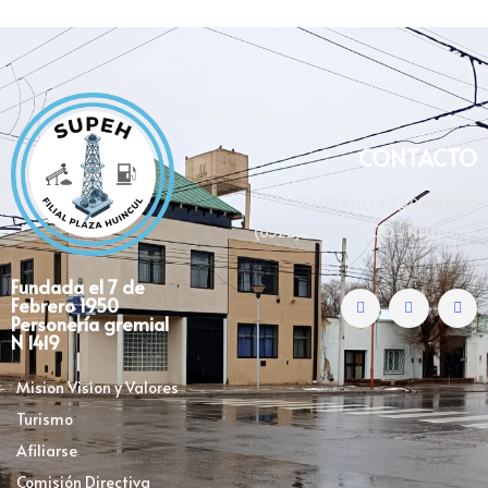
CONTACTO
BELGRANO Y SARMIENTO
(8322) CUTRAL-CÓ- NEUQUÉN
Fundada el 7 de
Febrero 1950
Personería gremial
N 1419
Mision Vision y Valores
Turismo
Afiliarse
Comisión Directiva