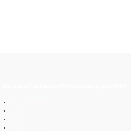
Fundada el 7 de Febrero 1950 Personería gremial N 1419
Mision Vision y Valores
Turismo
Afiliarse
Comisión Directiva