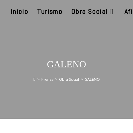
Inicio
Turismo
Obra Social
Af
GALENO
>
Prensa
>
Obra Social
>
GALENO