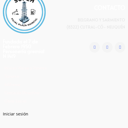
CONTACTO
BELGRANO Y SARMIENTO
(8322) CUTRAL-CÓ- NEUQUÉN
Fundada el 7 de
Febrero 1950
Personería gremial
N 1419
Mision Vision y Valores
Turismo
Afiliarse
Comisión Directiva
Obra Social
Iniciar sesión