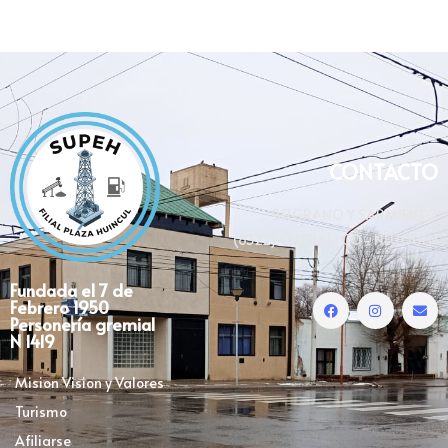
CONTACTO
BELGRANO Y SARMIENTO
(8322) CUTRAL-CÓ- NEUQUÉN
Fundada el 7 de
Febrero 1950
Personería gremial
N 1419
Mision Vision y Valores
Turismo
Afiliarse